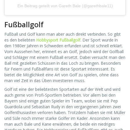
Ein Beitrag geteilt von Gareth Bale (@garethbale11)
Fußballgolf
Fußball und Golf kann man aber auch direkt verbinden. So gibt
es den beliebten
Hobbysport Fußballgolf
. Der Sport wurde in
den 1980er Jahren in Schweden erfunden und ist schnell erklärt.
Vom Aussehen her, erinnert es an Golf, jedoch wird der Golfball
und Schläger mit einem Fußball ersetzt. Dabei versucht man den
Ball mit gezielten Schüssen in das Loch zu bringen. Besonders
für Feiern und Fußballfans ist diese Sportart interessant. Es
bietet die Möglichkeit eine Art von Golf zu spielen, ohne dass
man viel Zeit in das Üben investieren muss.
Golf ist eine der beliebtesten Sportarten auf der Welt und wird
auch gerne von Profi-Sportlern betrieben. Vor allem bei den
Bayern sind einige guten Spieler im Team, wobei sie mit Pep
Guardiola und Sebastian Rudy in den vergangenen Jahren zwei
Golfenthusiasten verloren haben. Trotzdem haben sie mit Müller
und Süle noch immer starke Golfer im Kader. Ansonsten kann
man auch Bale und Kane erwähnen, die beide ein niedriges
Handicap haben. Für Hobbyspieler und Fußballfans gibt es auch