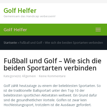
Skip
to
Golf Helfer
main
content
Gemeinsam das Handicap verbessern!
Golf Helfer
Toggl
navig
Startseite
»
Fußball und Golf – Wie sich die beiden Sportarten verbinden
Fußball und Golf – Wie sich die
beiden Sportarten verbinden
Kategorie(n):
Allgemein
Keine Kommentare
Golf zählt heutzutage zu einem der beliebtesten Sportarten. So
ist die traditionelle Ballsportart unter den Top 10 der
beliebtesten sportlichen Aktivitäten weltweit. Ein Grund dafür
sind die gesundheitlichen Vorteile. Golfen ist zwar kein
Hochleistungssport, trotzdem ist die Ausdauer gefordert.