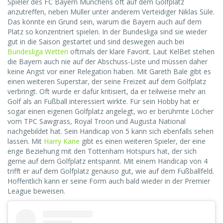
Spieler des FC Bayern Münchens oft auf dem Golfplatz
anzutreffen, neben Müller unter anderem Verteidiger Niklas Süle.
Das könnte ein Grund sein, warum die Bayern auch auf dem
Platz so konzentriert spielen. In der Bundesliga sind sie wieder
gut in die Saison gestartet und sind deswegen auch bei
Bundesliga Wetten
oftmals der klare Favorit. Laut KelBet stehen
die Bayern auch nie auf der Abschuss-Liste und müssen daher
keine Angst vor einer Relegation haben. Mit Gareth Bale gibt es
einen weiteren Superstar, der seine Freizeit auf dem Golfplatz
verbringt. Oft wurde er dafür kritisiert, da er teilweise mehr an
Golf als an Fußball interessiert wirkte. Für sein Hobby hat er
sogar einen eigenen Golfplatz angelegt, wo er berühmte Löcher
vom TPC Sawgrass, Royal Troon und Augusta National
nachgebildet hat. Sein Handicap von 5 kann sich ebenfalls sehen
lassen. Mit
Harry Kane
gibt es einen weiteren Spieler, der eine
enge Beziehung mit den Tottenham Hotspurs hat, der sich
gerne auf dem Golfplatz entspannt. Mit einem Handicap von 4
trifft er auf dem Golfplatz genauso gut, wie auf dem Fußballfeld.
Hoffentlich kann er seine Form auch bald wieder in der Premier
League beweisen.