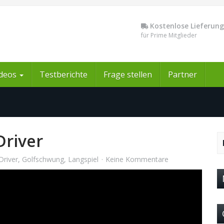
Kostenlose Lieferung
für Prime Mitglieder
ideos
Testberichte
Frage stellen
Partner
Driver
Driver
,
Golfschwung
,
Langspiel
Keine Kommentare