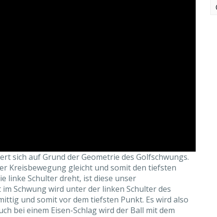
ert sich auf Grund der Geometrie des Golfschwungs.
ner Kreisbewegung gleicht und somit den tiefsten
 linke Schulter dreht, ist diese unser
t im Schwung wird unter der linken Schulter des
 mittig und somit vor dem tiefsten Punkt. Es wird also
uch bei einem Eisen-Schlag wird der Ball mit dem