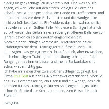
niedrig fliegen) schlage ich den ersten Ball. Und was soll ich
sagen, es war Liebe auf den ersten Schlag! Die Form des
Schafts zwingt den Spieler dazu die Hände im Treffmoment und
darüber hinaus vor dem Ball zu halten und die Handgelenke
nicht zu früh loszulassen. Ein Problem, dass ich wahrscheinlich
mit vielen anderen Golfern teile. Mit diesem Schläger hatte ich
sofort wieder das Gefühl eines sauber getroffenen Balls wie vor
Jahren, bevor ich so jämmerlich eingebrochen bin.
Nach ein paar Schlägen kommt die Herausforderung die
Erfahrungen mit dem Trainingsgerät auf mein Eisen 8 zu
übertragen. Das gelingt zwar nicht auf Anhieb, aber inzwischen,
nach ehrmaligem Training mit dem Übungsschläger auf der
Range, geht es immer besser und meine Ballkontakte sind
schon wieder richtig gut.
Ich habe mir inzwischen zwei solcher Schläger zugelegt. Die
Firma
DST Golf
aus den USA bietet zwei verschiedene Modelle
des DST Compressor an, ein Eisen 8 und ein Wedge, das sich
vor allen für das Training im kurzen Spiel eignet. Es gibt auch
schon Profis die diese Schläger nutzen, zum Beispiel Henrik
Stenson.
[two_first]