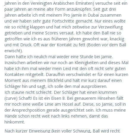
Jahren in den Vereinigten Arabischen Emiraten) versuche seit ein
paar Jahren an meine alte Form anzuknüpfen. Seit gut drei
Jahren arbeite ich mit meinem Pro Jamie in Dubai zusammen
und wir haben sehr gute Fortschritte gemacht. Nur eines wollte
nie so richtig klappen und hat mich zeitweise zur Verzweiflung
getrieben und meine Scores versaut. Ich habe den Ball nie so
getroffen wie ich es aus früheren Jahren gewohnt war, knackig
und mit Druck. Oft war der Kontakt zu fett (Boden vor dem Ball
erwischt).
Dann hatte ich neulich mal wieder eine Stunde bei Jamie.
Inzwischen arbeiten wir nur noch an Kleinigkeiten und dieses Mal
habe ich ihm mal wieder mein Leid mit den oft nicht sehr guten
Kontakten mitgeteilt. Daraufhin verschwindet er für einen kurzen
Moment aus meinem Blickfeld und hält mir kurz darauf einen
Schläger hin und sagt, ich solle den mal ausprobieren.
Ich staune nicht schlecht. Der Schläger hat einen krummen
(curve) Schaft! Es ist ein Eisen 8. Bei genauerem Hinsehen fällt
mir noch eine weiße Linie am Hosel auf. Diese, so Jamie, soll in
der Ansprechposition gerade ausgerichtet sein. Ich muss meine
Hände schon recht weit nach links nehmen, damit das
hinkommt.
Nach kurzer Einweisung (kein voller Schwung, Ball wird recht