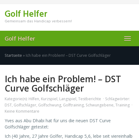
Skip
to
Golf Helfer
main
content
Gemeinsam das Handicap verbessern!
Golf Helfer
Toggl
navig
Startseite
»
Ich habe ein Problem! – DST Curve Golfschläger
Ich habe ein Problem! – DST
Curve Golfschläger
Kategorie(n):
Hilfen
,
Kurzspiel
,
Langspiel
,
Testberichte
Schlagwörter:
DST
,
Golfschläger
,
Golfschwung
,
Golftraining
,
Schwungebene
,
Training
Keine Kommentare
Yves aus Abu Dhabi hat für uns die neuen DST Curve
Golfschläger getestet:
Ich (40 Jahre, 27 Jahre Golfer, Handicap 5,6, lebe seit viereinhalb