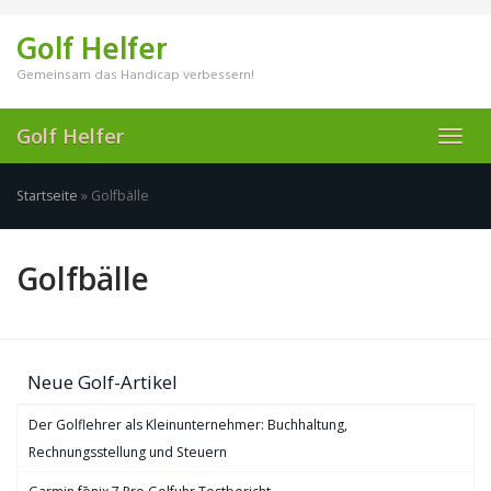
Skip
to
Golf Helfer
main
content
Gemeinsam das Handicap verbessern!
Golf Helfer
Toggl
navig
Startseite
»
Golfbälle
Golfbälle
Neue Golf-Artikel
Der Golflehrer als Kleinunternehmer: Buchhaltung,
Rechnungsstellung und Steuern