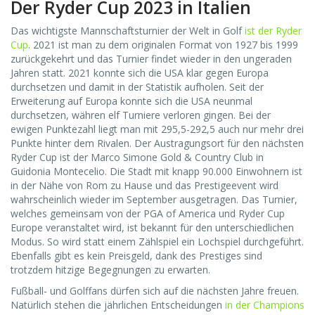
Der Ryder Cup 2023 in Italien
Das wichtigste Mannschaftsturnier der Welt in Golf
ist der Ryder
Cup
. 2021 ist man zu dem originalen Format von 1927 bis 1999
zurückgekehrt und das Turnier findet wieder in den ungeraden
Jahren statt. 2021 konnte sich die USA klar gegen Europa
durchsetzen und damit in der Statistik aufholen. Seit der
Erweiterung auf Europa konnte sich die USA neunmal
durchsetzen, währen elf Turniere verloren gingen. Bei der
ewigen Punktezahl liegt man mit 295,5-292,5 auch nur mehr drei
Punkte hinter dem Rivalen. Der Austragungsort für den nächsten
Ryder Cup ist der Marco Simone Gold & Country Club in
Guidonia Montecelio. Die Stadt mit knapp 90.000 Einwohnern ist
in der Nähe von Rom zu Hause und das Prestigeevent wird
wahrscheinlich wieder im September ausgetragen. Das Turnier,
welches gemeinsam von der PGA of America und Ryder Cup
Europe veranstaltet wird, ist bekannt für den unterschiedlichen
Modus. So wird statt einem Zählspiel ein Lochspiel durchgeführt.
Ebenfalls gibt es kein Preisgeld, dank des Prestiges sind
trotzdem hitzige Begegnungen zu erwarten.
Fußball- und Golffans dürfen sich auf die nächsten Jahre freuen.
Natürlich stehen die jährlichen Entscheidungen
in der Champions