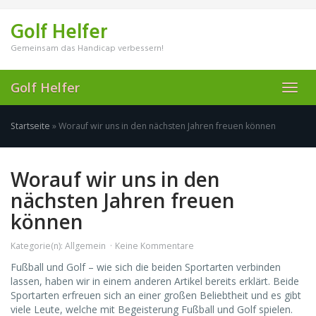
Skip
to
Golf Helfer
main
content
Gemeinsam das Handicap verbessern!
Golf Helfer
Toggl
navig
Startseite
»
Worauf wir uns in den nächsten Jahren freuen können
Worauf wir uns in den
nächsten Jahren freuen
können
Kategorie(n):
Allgemein
Keine Kommentare
Fußball und Golf – wie sich die beiden Sportarten verbinden
lassen, haben wir in einem anderen Artikel bereits erklärt. Beide
Sportarten erfreuen sich an einer großen Beliebtheit und es gibt
viele Leute, welche mit Begeisterung Fußball und Golf spielen.