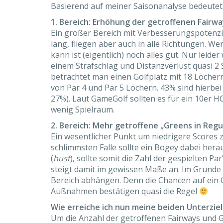
Basierend auf meiner Saisonanalyse bedeutet
1. Bereich: Erhöhung der getroffenen Fairw
Ein großer Bereich mit Verbesserungspotenzia
lang, fliegen aber auch in alle Richtungen. W
kann ist (eigentlich) noch alles gut. Nur lei
einem Strafschlag und Distanzverlust quasi 2
betrachtet man einen Golfplatz mit 18 Löchern
von Par 4 und Par 5 Löchern. 43% sind hierbei
27%). Laut GameGolf sollten es für ein 10er HC
wenig Spielraum.
2. Bereich: Mehr getroffene „Greens in Regu
Ein wesentlicher Punkt um niedrigere Scores zu
schlimmsten Falle sollte ein Bogey dabei hera
(
hust
), sollte somit die Zahl der gespielten Pa
steigt damit im gewissen Maße an. Im Grunde
Bereich abhängen. Denn die Chancen auf ein G
Außnahmen bestätigen quasi die Regel
Wie erreiche ich nun meine beiden Unterzie
Um die Anzahl der getroffenen Fairways und Gi