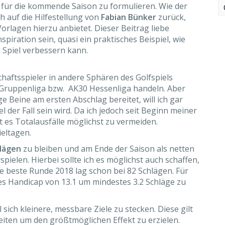
g für die kommende Saison zu formulieren. Wie der
ch auf die Hilfestellung von
Fabian Bünker
zurück,
Vorlagen hierzu anbietet. Dieser Beitrag liebe
spiration sein, quasi ein praktisches Beispiel, wie
 Spiel verbessern kann.
aftsspieler in andere Sphären des Golfspiels
 Gruppenliga bzw. AK30 Hessenliga handeln. Aber
Beine am ersten Abschlag bereitet, will ich gar
l der Fall sein wird. Da ich jedoch seit Beginn meiner
 es Totalausfälle möglichst zu vermeiden.
eltagen.
hlägen
zu bleiben und am Ende der Saison als netten
spielen. Hierbei sollte ich es möglichst auch schaffen,
e beste Runde 2018 lag schon bei 82 Schlägen. Für
les Handicap von 13.1 um mindestes 3.2 Schläge zu
l sich kleinere, messbare Ziele zu stecken. Diese gilt
eiten um den größtmöglichen Effekt zu erzielen.