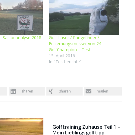
 – Saisonanalyse 2018
Golf Laser / Rangefinder /
9
Entfernungsmesser von 24
GolfChampion – Test
15. April 2016
In "Testberichte"
sharen
sharen
mailen
Golftraining Zuhause Teil 1 –
Mein Lieblingsgolftipp