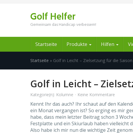
Skip
to
Golf Helfer
main
content
Gemeinsam das Handicap verbessern!
Startseite
Produkte
Hilfen
V
Startseite
»
Golf in Leicht – Zielsetzung für die Saiso
Golf in Leicht – Zielse
Kategorie(n):
Kolumne
Keine Kommentare
Kennt Ihr das auch? Ihr schaut auf den Kalende
ein Monat vergangen ist? So erging es mir gera
habe, dass mein letzter Beitrag schon 3 Woc
Festplatte und ein Skiurlaub haben vielleicht
Also habe ich mir nun die wichtige Zeit geno