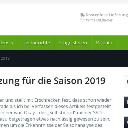
Kostenlose Lieferung
für Prime Mitglieder
ideos
Testberichte
Frage stellen
Partner
n 2019
tzung für die Saison 2019
r und stellt mit Erschrecken fest, dass schon wieder
de als ich bei Verfassen dieses Artikels festgestellt
hen her war. Okay… der „Selbstmord“ meiner SSD-
 dazu beigetragen etwas nachlässig gewesen zu sein.
mmen um die Erkenntnisse der Saisonanalyse des