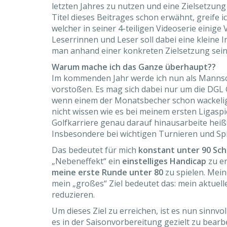
letzten Jahres zu nutzen und eine Zielsetzun
Titel dieses Beitrages schon erwähnt, greife i
welcher in seiner 4-teiligen Videoserie einige 
Leserrinnen und Leser soll dabei eine kleine In
man anhand einer konkreten Zielsetzung sein
Warum mache ich das Ganze überhaupt??
Im kommenden Jahr werde ich nun als Mannsch
vorstoßen. Es mag sich dabei nur um die DGL
wenn einem der Monatsbecher schon wackelige 
nicht wissen wie es bei meinem ersten Ligaspie
Golfkarriere genau darauf hinausarbeite heißt
Insbesondere bei wichtigen Turnieren und Spi
Das bedeutet für mich
konstant unter 90 Sc
„Nebeneffekt“ ein
einstelliges Handicap
zu er
meine erste Runde unter 80
zu spielen. Mein
mein „großes“ Ziel bedeutet das: mein aktuel
reduzieren.
Um dieses Ziel zu erreichen, ist es nun sinnvol
es in der Saisonvorbereitung gezielt zu bearb