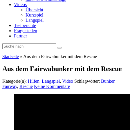
Videos
Übersicht
Kurzspiel
Langspiel
Testberichte
Frage stellen
Partner
Startseite
»
Aus dem Fairwabunker mit dem Rescue
Aus dem Fairwabunker mit dem Rescue
Kategorie(n):
Hilfen
,
Langspiel
,
Video
Schlagwörter:
Bunker
,
Fairway
,
Rescue
Keine Kommentare