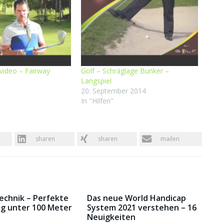
svideo – Fairway
Golf – Schräglage Bunker –
Langspiel
20. September 2014
In "Hilfen"
sharen
sharen
mailen
Technik – Perfekte
Das neue World Handicap
g unter 100 Meter
System 2021 verstehen – 16
Neuigkeiten