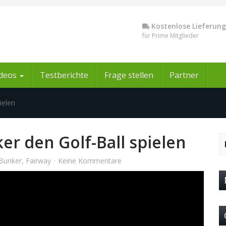
Kostenlose Lieferung
für Prime Mitglieder
ideos
Testberichte
Frage stellen
Partner
ielen
r den Golf-Ball spielen
Bunker
,
Fairway
Keine Kommentare