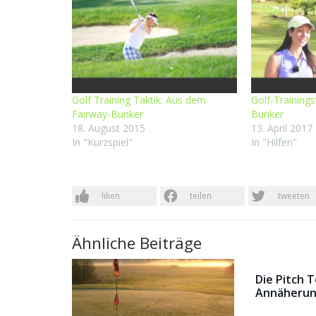
Golf Training Taktik: Aus dem
Golf-Training
Fairway-Bunker
Bunker
18. August 2015
13. April 2017
In "Kurzspiel"
In "Hilfen"
liken
teilen
tweeten
Ähnliche Beiträge
Die Pitch 
Annäherun