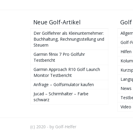
Neue Golf-Artikel
Golf
Der Golflehrer als Kleinunternehmer:
Allgem
Buchhaltung, Rechnungsstellung und
Golf-F
Steuern
Hilfen
Garmin fēnix 7 Pro Golfuhr
Testbericht
Kolum
Garmin Approach R10 Golf Launch
Kurzsp
Monitor Testbericht
Langsp
Anfrage – Golfsimulator kaufen
News
Jucad – Schirmhalter – Farbe
Testbe
schwarz
Video
(c) 2020 - by Golf-Helfer