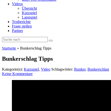
Videos
Übersicht
Kurzspiel
Langspiel
Testberichte
Frage stellen
Partner
Startseite
»
Bunkerschlag Tipps
Bunkerschlag Tipps
Kategorie(n):
Kurzspiel
,
Video
Schlagwörter:
Bunker
,
Bunkerschlag
Keine Kommentare