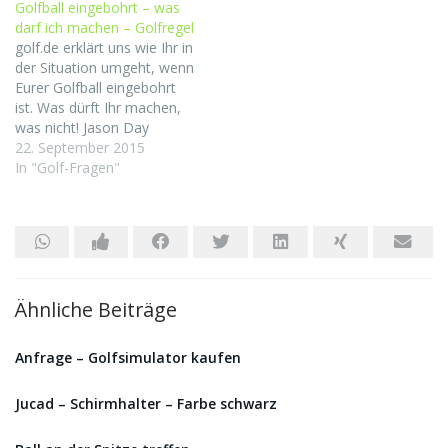
Golfball eingebohrt – was
Wochenende die Bäller
darf ich machen – Golfregel
wieder etwas besser
golf.de erklärt uns wie Ihr in
fliegen :) neu kamen heute
der Situation umgeht, wenn
die Bunkerschläge dazu.
Eurer Golfball eingebohrt
Hier…
ist. Was dürft Ihr machen,
was nicht! Jason Day
braucht bei der BMW
22. September 2015
Championship Rat eines
In "Golf-Fragen"
Regelhüters. Sein Ball hatte
sich beim zweiten Schlag
im Boden eingebohrt. Wir
klären auf, was der
Australier machen darf und
worauf…
Ähnliche Beiträge
Anfrage – Golfsimulator kaufen
Jucad – Schirmhalter – Farbe schwarz