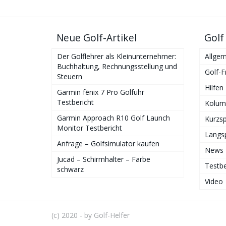
Neue Golf-Artikel
Golf
Der Golflehrer als Kleinunternehmer:
Allgem
Buchhaltung, Rechnungsstellung und
Golf-F
Steuern
Hilfen
Garmin fēnix 7 Pro Golfuhr
Testbericht
Kolum
Garmin Approach R10 Golf Launch
Kurzsp
Monitor Testbericht
Langsp
Anfrage – Golfsimulator kaufen
News
Jucad – Schirmhalter – Farbe
Testbe
schwarz
Video
(c) 2020 - by Golf-Helfer