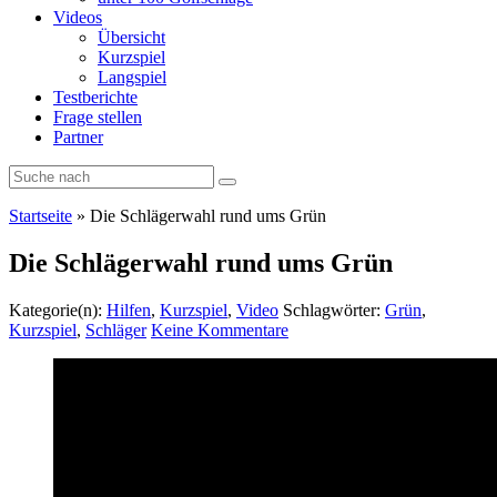
Videos
Übersicht
Kurzspiel
Langspiel
Testberichte
Frage stellen
Partner
Startseite
»
Die Schlägerwahl rund ums Grün
Die Schlägerwahl rund ums Grün
Kategorie(n):
Hilfen
,
Kurzspiel
,
Video
Schlagwörter:
Grün
,
Kurzspiel
,
Schläger
Keine Kommentare