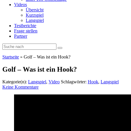
Videos
Übersicht
Kurzspiel
Langspiel
Testberichte
Frage stellen
Partner
Startseite
»
Golf – Was ist ein Hook?
Golf – Was ist ein Hook?
Kategorie(n):
Langspiel
,
Video
Schlagwörter:
Hook
,
Langspiel
Keine Kommentare