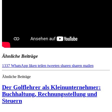
Ähnliche Beiträge
1337
WhatsApp
liken
teilen
tweeten
sharen
sharen
mailen
Ähnliche Beiträge
Der Golflehrer als Kleinunternehmer:
Buchhaltung, Rechnungsstellung und
Steuern