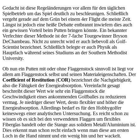
Gedacht ist diese Regeländerungen vor allem für den täglichen
Spielbetrieb um das Spiel deutlich zu beschleunigen. Schließlich
vergeht gerade auf dem Grün bei einem 4er Flight die meiste Zeit.
Längst ist jedoch eine heiße Debatte entbrannt inwiefern dies auch
ein gewissen Vorteil beim Putten bringen könnte. Ein bekannter
Verfechter dieser Methode ist der 7-fache Tourgewinner Bryson
DeChambeau. Nicht zu unrecht wird er auch liebevoll als Golf-
Scientist bezeichnet. Schließlich belegte er auch Physik als
Hauptfach während seines Studiums an der Southern Methodist
University.
Ob nun ein Putten mit oder ohne Flaggenstock sinnvoll ist liegt vor
allem am Flaggenstock selbst und seinen Materialeigenschaften. Der
Coefficient of Restitution
(
COR)
bezeichnet die Nachgiebigkeit,
also die Fähigkeit der Energieabsorption. Vereinfacht gesagt
beschreibt dieser Wert wie sehr ein Flaggenstock die
Geschwindigkeit eines ankommenden Golfballes zu reduzieren
vermag. Je niedriger dieser Wert, desto flexibler und höher die
Energieabsorption. Allerdings bedarf es für den Hobbygolfer
keineswegs einer analytischen Untersuchung. Es reicht schon zu
wissen ob es sich bei den verwendeten Flaggen um flexibles
Fiberglas handelt oder die Stange aus solidem Metall/Aluminium ist.
Dies erkennt man schon recht einfach wenn man diese am ersten
Loch in die Hand nimmt und ein wenig hin und her wackelt.