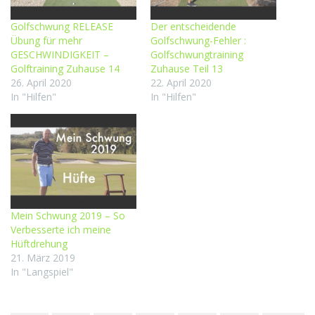
Golfschwung RELEASE
Der entscheidende
Übung für mehr
Golfschwung-Fehler :
GESCHWINDIGKEIT –
Golfschwungtraining
Golftraining Zuhause 14
Zuhause Teil 13
26. April 2020
22. April 2020
In "Hilfen"
In "Hilfen"
Mein Schwung 2019 – So
Verbesserte ich meine
Hüftdrehung
21. März 2019
In "Langspiel"