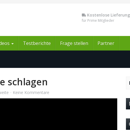
Kostenlose Lieferung
für Prime Mitglieder
ideos
Testberichte
Frage stellen
Partner
le schlagen
weite
Keine Kommentare