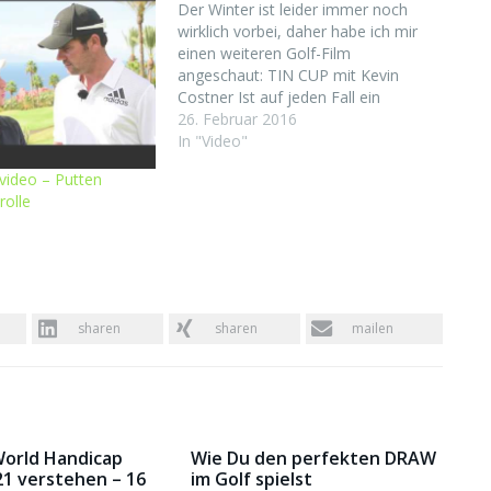
Der Winter ist leider immer noch
wirklich vorbei, daher habe ich mir
einen weiteren Golf-Film
angeschaut: TIN CUP mit Kevin
Costner Ist auf jeden Fall ein
typischer Golf-Film, Kevin Costner
26. Februar 2016
spielt seine Rolle als Golfer nicht
In "Video"
schlecht, ein Golf-Film für den
svideo – Putten
Sonntag mit ein paar Lachern und
rolle
etwas amerikanischen Style…
sharen
sharen
mailen
World Handicap
Wie Du den perfekten DRAW
1 verstehen – 16
im Golf spielst