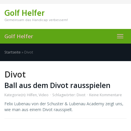
Skip
to
Golf Helfer
main
content
Gemeinsam das Handicap verbessern!
Golf Helfer
Toggl
navig
Startseite
»
Divot
Divot
Ball aus dem Divot rausspielen
Kategorie(n):
Hilfen
,
Video
Schlagwörter:
Divot
Keine Kommentare
Felix Lubenau von der Schuster & Lubenau Academy zeigt uns,
wie man aus einem Divot rausspielt.