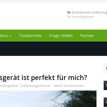
Kostenlose Lieferung
für Prime Mitglieder
ideos
Testberichte
Frage stellen
Partner
erät ist perfekt für mich?
ernungslaser
,
Entfernungsmesser
Keine Kommentare