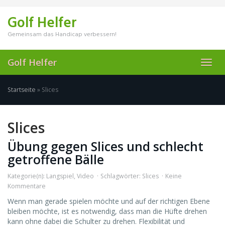
Skip
to
Golf Helfer
main
content
Gemeinsam das Handicap verbessern!
Golf Helfer
Toggl
navig
Startseite
»
Slices
Slices
Übung gegen Slices und schlecht
getroffene Bälle
Kategorie(n):
Langspiel
,
Video
Schlagwörter:
Slices
Keine
Kommentare
Wenn man gerade spielen möchte und auf der richtigen Ebene
bleiben möchte, ist es notwendig, dass man die Hüfte drehen
kann ohne dabei die Schulter zu drehen. Flexibilität und