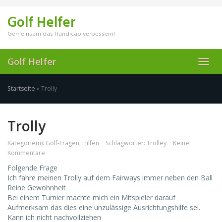
Skip
to
Golf Helfer
main
content
Gemeinsam das Handicap verbessern!
Golf Helfer
Toggl
navig
Startseite
»
Trolly
Trolly
Kategorie(n):
Golf-Fragen
,
Hilfen
Schlagwörter:
Trolley
Keine
Kommentare
Folgende Frage
Ich fahre meinen Trolly auf dem Fairways immer neben den Ball
Reine Gewohnheit
Bei einem Turnier machte mich ein Mitspieler darauf
Aufmerksam das dies eine unzulässige Ausrichtungshilfe sei.
Kann ich nicht nachvollziehen