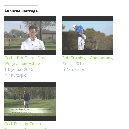
Ähnliche Beiträge
Golf – Pro-Tipp – Drei
Golf Training – Annäherung
Wege an die Fahne
25. Juli 2015
14. Januar 2016
In "Kurzspiel"
In "Kurzspiel"
Golf Training Technik: