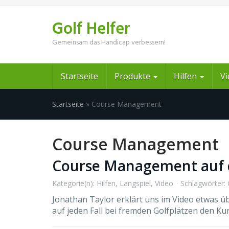
Skip
to
Golf Helfer
main
content
Gemeinsam das Handicap verbessern!
Startseite
Produkte
Hilfen
V
Startseite
»
Course Management
Course Management
Course Management auf 
Kategorie(n):
Hilfen
,
Langspiel
,
Video
Schlagwörter:
Jonathan Taylor erklärt uns im Video etwas 
auf jeden Fall bei fremden Golfplätzen den Ku