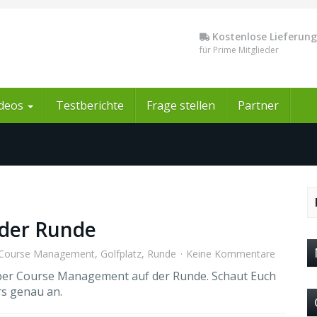
Kostenlose Lieferung
für Prime Mitglieder
ideos
Testberichte
Frage stellen
Partner
der Runde
Course Management
,
Golfplatz
,
Runde
Keine Kommentare
über Course Management auf der Runde. Schaut Euch
rs genau an.