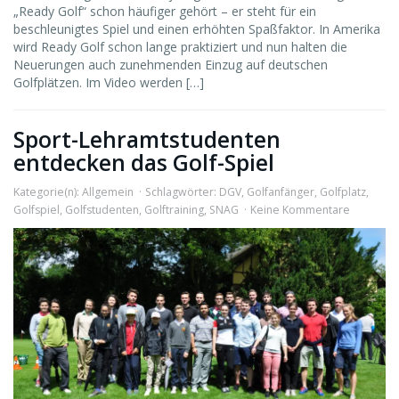
„Ready Golf“ schon häufiger gehört – er steht für ein
beschleunigtes Spiel und einen erhöhten Spaßfaktor. In Amerika
wird Ready Golf schon lange praktiziert und nun halten die
Neuerungen auch zunehmenden Einzug auf deutschen
Golfplätzen. Im Video werden […]
Sport-Lehramtstudenten
entdecken das Golf-Spiel
Kategorie(n):
Allgemein
Schlagwörter:
DGV
,
Golfanfänger
,
Golfplatz
,
Golfspiel
,
Golfstudenten
,
Golftraining
,
SNAG
Keine Kommentare