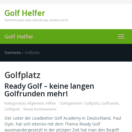
Skip
to
Golf Helfer
main
content
Gemeinsam das Handicap verbessern!
Golf Helfer
Toggl
navig
Startseite
»
Golfplatz
Golfplatz
Ready Golf – keine langen
Golfrunden mehr!
Kategorie(n):
Allgemein
,
Hilfen
Schlagwörter:
Golfplatz
,
Golfrunde
,
Golfspiel
Keine Kommentare
Der Leiter der Leadbetter Golf Academy in Deutschland, Paul
Dyer, hat sich intensiv mit dem Thema Ready Golf
auseinandergesetzt! In der jetzigen Zeit hat man den Begriff