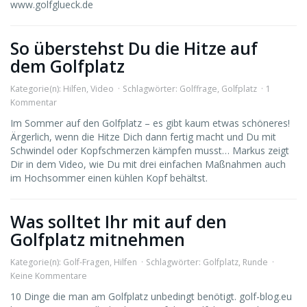
www.golfglueck.de
So überstehst Du die Hitze auf
dem Golfplatz
Kategorie(n):
Hilfen
,
Video
Schlagwörter:
Golffrage
,
Golfplatz
1
Kommentar
Im Sommer auf den Golfplatz – es gibt kaum etwas schöneres!
Ärgerlich, wenn die Hitze Dich dann fertig macht und Du mit
Schwindel oder Kopfschmerzen kämpfen musst… Markus zeigt
Dir in dem Video, wie Du mit drei einfachen Maßnahmen auch
im Hochsommer einen kühlen Kopf behältst.
Was solltet Ihr mit auf den
Golfplatz mitnehmen
Kategorie(n):
Golf-Fragen
,
Hilfen
Schlagwörter:
Golfplatz
,
Runde
Keine Kommentare
10 Dinge die man am Golfplatz unbedingt benötigt. golf-blog.eu