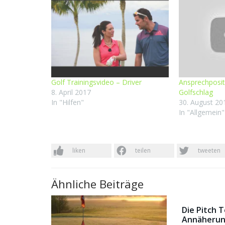
Golf Trainingsvideo – Driver
Ansprechposit
8. April 2017
Golfschlag
In "Hilfen"
30. August 20
In "Allgemein"
liken
teilen
tweeten
Ähnliche Beiträge
Die Pitch 
Annäherun