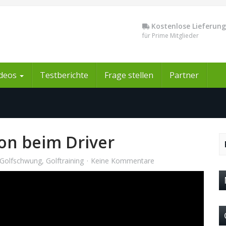
Kostenlose Lieferung
für Prime Mitglieder
ideos
Testberichte
Frage stellen
Partner
tion beim Driver
Golfschwung
,
Golftraining
Keine Kommentare