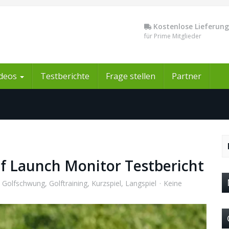
Kostenlose Lieferung
für Prime Mitglieder
ideos
Testberichte
Frage stellen
Partner
f Launch Monitor Testbericht
,
Golfschwung
,
Golftraining
,
Kurzspiel
,
Langspiel
Keine