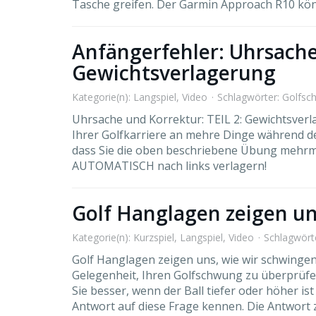
Tasche greifen. Der Garmin Approach R10 kön
Anfängerfehler: Uhrsache
Gewichtsverlagerung
Kategorie(n):
Langspiel
,
Video
Schlagwörter:
Golfsc
Uhrsache und Korrektur: TEIL 2: Gewichtsver
Ihrer Golfkarriere an mehre Dinge während d
dass Sie die oben beschriebene Übung mehrma
AUTOMATISCH nach links verlagern!
Golf Hanglagen zeigen un
Kategorie(n):
Kurzspiel
,
Langspiel
,
Video
Schlagwört
Golf Hanglagen zeigen uns, wie wir schwinge
Gelegenheit, Ihren Golfschwung zu überprüfe
Sie besser, wenn der Ball tiefer oder höher ist 
Antwort auf diese Frage kennen. Die Antwort z