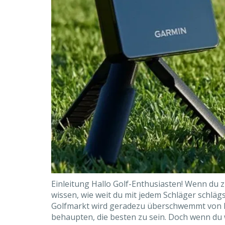
Einleitung Hallo Golf-Enthusiasten! Wenn du z
wissen, wie weit du mit jedem Schläger schlägs
Golfmarkt wird geradezu überschwemmt von L
behaupten, die besten zu sein. Doch wenn du w