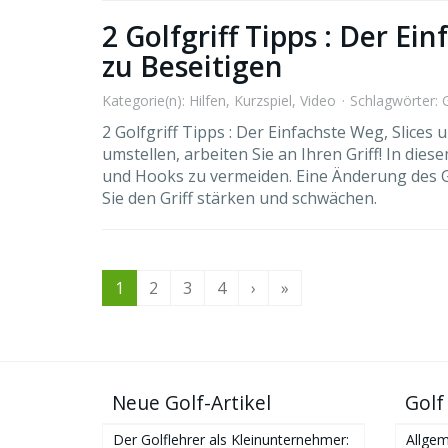
2 Golfgriff Tipps : Der Ei
zu Beseitigen
Kategorie(n):
Hilfen
,
Kurzspiel
,
Video
Schlagwörter:
G
2 Golfgriff Tipps : Der Einfachste Weg, Slice
umstellen, arbeiten Sie an Ihren Griff! In die
und Hooks zu vermeiden. Eine Änderung des Gri
Sie den Griff stärken und schwächen.
1
2
3
4
›
»
Neue Golf-Artikel
Golf
Der Golflehrer als Kleinunternehmer:
Allgem